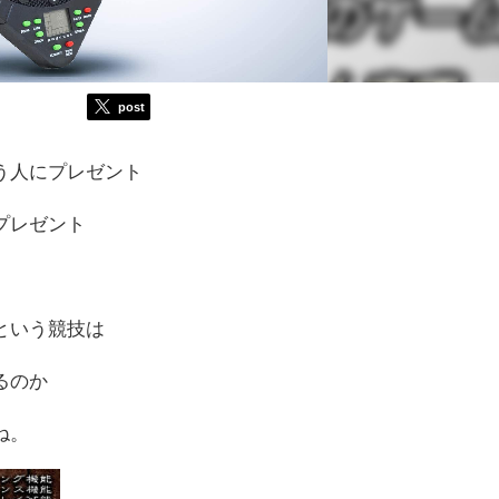
post
う人にプレゼント
プレゼント
という競技は
るのか
ね。