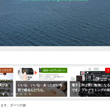
インテリア
自分へのプレゼント
ク
実があ
いいな、いいな、あったかい布
電子工作は実に勉強にな
団で眠るんだろな。
です。プログラミングの
ります。ダーツの旅