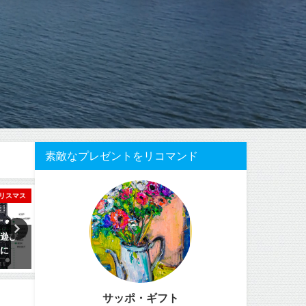
素敵なプレゼントをリコマンド
リスマス
エクササイズ
ク
る遊び
卓球したい。家族で楽しみた
ミニプリンターでラベルが
前に
い。そんな家族にプレゼント
たら便利です。
サッポ・ギフト