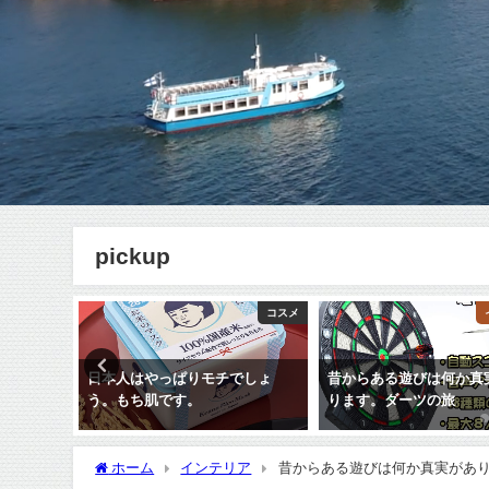
pickup
キャンピング
コスメ
プ、あっ
日本人はやっぱりモチでしょ
昔からある遊びは何か真
う。もち肌です。
ります。ダーツの旅
ホーム
インテリア
昔からある遊びは何か真実があ