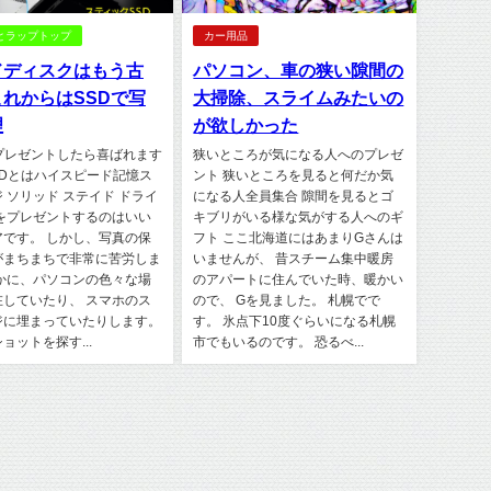
とラップトップ
カー用品
ドディスクはもう古
パソコン、車の狭い隙間の
れからはSSDで写
大掃除、スライムみたいの
理
が欲しかった
をプレゼントしたら喜ばれます
狭いところが気になる人へのプレゼ
SDとはハイスピード記憶ス
ント 狭いところを見ると何だか気
 ソリッド ステイド ドライ
になる人全員集合 隙間を見るとゴ
真をプレゼントするのはいい
キブリがいる様な気がする人へのギ
アです。 しかし、写真の保
フト ここ北海道にはあまりGさんは
がまちまちで非常に苦労しま
いませんが、 昔スチーム集中暖房
確かに、パソコンの色々な場
のアパートに住んでいた時、暖かい
在していたり、 スマホのス
ので、 Gを見ました。 札幌でで
ジに埋まっていたりします。
す。 氷点下10度ぐらいになる札幌
ョットを探す...
市でもいるのです。 恐るべ...