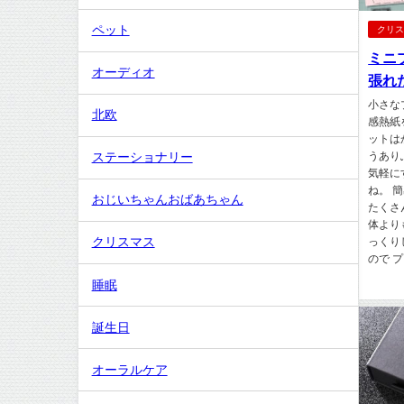
ペット
クリ
ミニ
オーディオ
張れ
小さな
北欧
感熱紙
ットは
うあり
ステーショナリー
気軽に
ね。 
おじいちゃんおばあちゃん
たくさ
体より
クリスマス
っくり
ので プ
睡眠
誕生日
オーラルケア