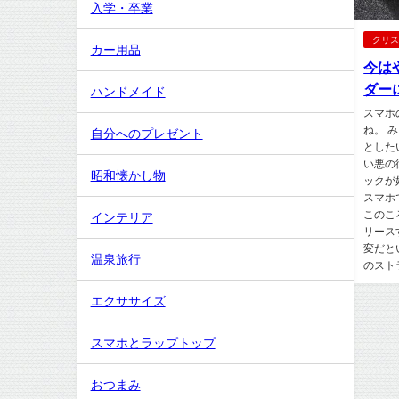
入学・卒業
クリ
カー用品
今は
ダー
ハンドメイド
スマホ
ね。 
自分へのプレゼント
とした
い悪の
昭和懐かし物
ックが
スマホ
このこ
インテリア
リース
変だと
温泉旅行
のスト
エクササイズ
スマホとラップトップ
おつまみ