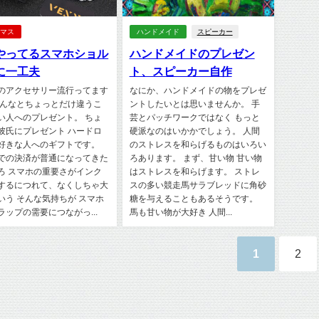
スマス
ハンドメイド
スピーカー
やってるスマホショル
ハンドメイドのプレゼン
に一工夫
ト、スピーカー自作
のアクセサリー流行ってます
なにか、ハンドメイドの物をプレゼ
みんなとちょっとだけ違うこ
ントしたいとは思いませんか。 手
い人へのプレゼント。 ちょ
芸とパッチワークではなく もっと
彼氏にプレゼント ハードロ
硬派なのはいかかでしょう。 人間
好きな人へのギフトです。
のストレスを和らげるものはいろい
での決済が普通になってきた
ろあります。 まず、甘い物 甘い物
ろ スマホの重要さがインク
はストレスを和らげます。 ストレ
するにつれて、なくしちゃ大
スの多い競走馬サラブレッドに角砂
いう そんな気持ちが スマホ
糖を与えることもあるそうです。
ラップの需要につながっ...
馬も甘い物が大好き 人間...
1
2