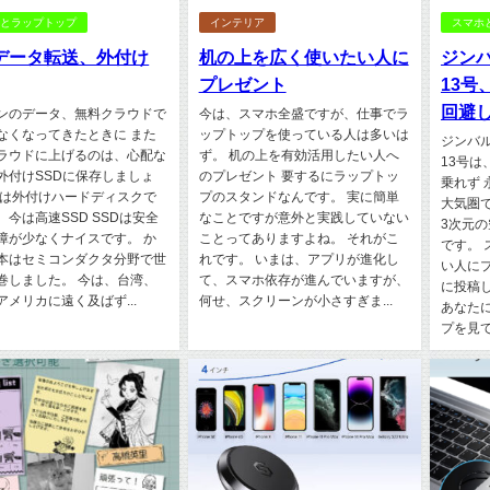
ホとラップトップ
インテリア
スマホ
データ転送、外付け
机の上を広く使いたい人に
ジン
プレゼント
13号
回避
ンのデータ、無料クラウドで
今は、スマホ全盛ですが、仕事でラ
なくなってきたときに また
ップトップを使っている人は多いは
ジンバ
ラウドに上げるのは、心配な
ず。 机の上を有効活用したい人へ
13号
外付けSSDに保存しましょ
のプレゼント 要するにラップトッ
乗れず
昔は外付けハードディスクで
プのスタンドなんです。 実に簡単
大気圏
、今は高速SSD SSDは安全
なことですが意外と実践していない
3次元
障が少なくナイスです。 か
ことってありますよね。 それがこ
です。
本はセミコンダクタ分野で世
れです。 いまは、アプリが進化し
い人に
巻しました。 今は、台湾、
て、スマホ依存が進んでいますが、
に投稿
アメリカに遠く及ばず...
何せ、スクリーンが小さすぎま...
あなた
プを見て