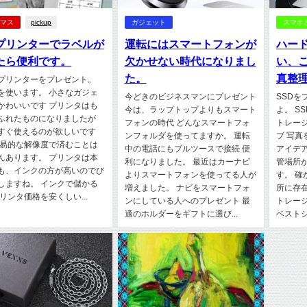
スマス
pickup
ガジェット
スマホ
プリンターでラベルが
運転にはスマートフォンが
ハー
たら便利です。
欠かせない時代になりまし
い、こ
た。
真整
プリンターをプレゼント。
を使います。 小さなガジェ
今どきのビジネスマンにプレゼント
SSD
かわいいです プリンタはも
今は、ラップトップよりもスマート
よ。 S
ふれたものになりましたが
フォンの時代 どんなスマートフォ
トレージ
すぐ使えるのが欲しいです
ンフォルダを使ってますか。 運転
ブ 写
簡易的な解像度で済むことは
中の電話にもブルツースで接続 便
アイデ
んあります。 プリンタは本
利になりました。 最近はカーナビ
管場所
も、インクの方が高いのでび
よりスマートフォンを使ってる人が
す。 
しますね。 インクで儲かる
増えました。 ナビをスマートフォ
所に存
リンタ価格を安くしい...
ンにしている人へのプレゼント 最
トレー
適のホルダーをギフトに選び...
ベストシ