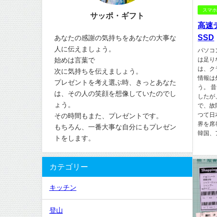
スマ
サッポ・ギフト
高速
SSD
あなたの感謝の気持ちをあなたの大事な
人に伝えましょう。
パソコ
始めは言葉で
は足り
は、ク
次に気持ちを伝えましょう。
情報は
プレゼントを考え選ぶ時、きっとあなた
う。 
は、その人の笑顔を想像していたのでし
したが
ょう。
で、故
つて日
その時間もまた、プレゼントです。
界を席
もちろん、一番大事な自分にもプレゼン
韓国、
トをします。
カテゴリー
キッチン
登山