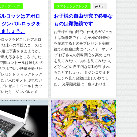
とラップトップ
スマホとラップトップ
pickup
バルロックはアポロ
お子様の自由研究で必要な
、ジンバルロックを
ものは顕微鏡です
しましょう。
お子様の自由研究に仕えるガジェッ
トは顕微鏡です。 お子様の好奇心
ルロックを起こしたアポロ
を刺激するものをプレゼント 顕微
は、地球への再投入コースに
鏡での観察は実にインフォーマティ
 永遠に宇宙をさまようか、
ブ お子さんの興味関心を高め これ
で燃え尽きるところでした。
を見てみたい、あれも見てみたいな
の空間コントールは難しいの
どどんどん 自主的な活動が生まれ
 スマホでいい映像を撮りた
ることでしょう。 ミジンコやミド
プレゼント ティックトック
リムシを見た経験は楽しい物でし
したい人にギフト ぶれない
た。 光学顕微鏡は、色々ありま...
にプレゼント ワールドカッ
いたら、ジンバルカメ...