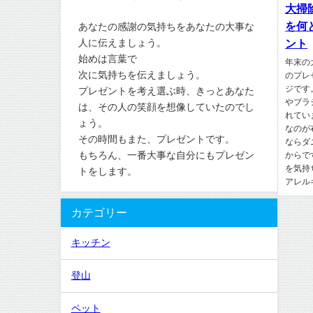
大掃
を何
あなたの感謝の気持ちをあなたの大事な
人に伝えましょう。
ント
始めは言葉で
年末の
次に気持ちを伝えましょう。
のプレ
ジです
プレゼントを考え選ぶ時、きっとあなた
やブラ
は、その人の笑顔を想像していたのでし
れてい
ょう。
なのが
その時間もまた、プレゼントです。
ならダ
もちろん、一番大事な自分にもプレゼン
からで
を気持
トをします。
アレルギ
カテゴリー
キッチン
登山
ペット