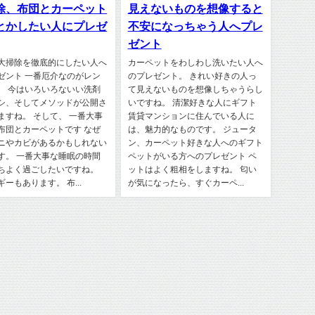
除、布団とカーペット
見えないものを想像すると
とかしたい人にプレゼ
不安になっちゃう人へプレ
ゼント
大掃除を徹底的にしたい人へ
カーペットをわしわし洗いたい人へ
ゼント 一番厄介なのがレン
のプレゼント。 きれい好きの人っ
。 今はいろいろないい洗剤
て見えないものを想像しちゃうらし
シ、そしてメソッドが公開さ
いですね。 清潔好きな人にギフト
ますね。 そして、 一番大事
賃貸マンションに住んでいる人に
布団とカーペットです なぜ
は、魅力的なものです。 ジュータ
ニやカビがあるかもしれない
ン、カーペット好きな人へのギフト
す。 一番大事な睡眠の時間
ペットがいる方へのプレゼント ペ
ちよく過ごしたいですね。
ットはよく粗相をしますね。 匂い
ーもあります。 布...
が気になったら、すぐカーペ...