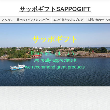
サッポギフトSAPPOGIFT
メルカリ
日本のイベントカレンダー
ムンク好きな人のブログ
お問い合わせ・Cont
サッポギフト
気持ちを伝えましょう。
we really appreciate it
we recommend great products